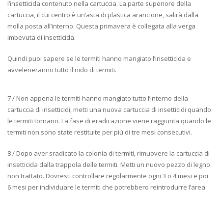
l’insetticida contenuto nella cartuccia. La parte superiore della
cartuccia, il cui centro è un’asta di plastica arancione, salirà dalla
molla posta all’interno. Questa primavera è collegata alla verga
imbevuta di insetticida.
Quindi puoi sapere se le termiti hanno mangiato l’insetticida e
avveleneranno tutto il nido di termiti.
7 / Non appena le termiti hanno mangiato tutto l’interno della
cartuccia di insetticidi, metti una nuova cartuccia di insetticidi quando
le termiti tornano. La fase di eradicazione viene raggiunta quando le
termiti non sono state restituite per più di tre mesi consecutivi.
8 / Dopo aver sradicato la colonia di termiti, rimuovere la cartuccia di
insetticida dalla trappola delle termiti. Metti un nuovo pezzo di legno
non trattato. Dovresti controllare regolarmente ogni 3 o 4 mesi e poi
6 mesi per individuare le termiti che potrebbero reintrodurre l’area.