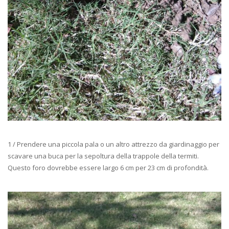
1 / Prendere una piccola pala o un altro attrezzo da giardinaggio per
scavare una buca per la sepoltura della trappole della termiti.
Questo foro dovrebbe essere largo 6 cm per 23 cm di profondità.